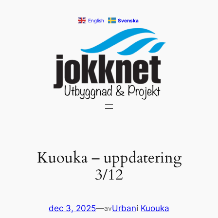
Hoppa
English
Svenska
till
innehåll
Kuouka – uppdatering
3/12
dec 3, 2025
—
Urban
i
Kuouka
av