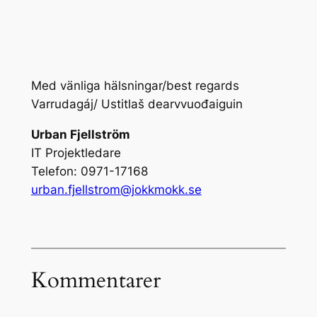
Med vänliga hälsningar/best regards
Varrudagáj/ Ustitlaš dearvvuođaiguin
Urban Fjellström
IT Projektledare
Telefon: 0971-17168
urban.fjellstrom@jokkmokk.se
Kommentarer