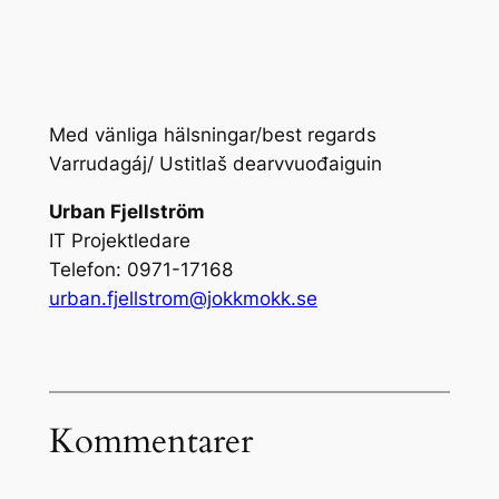
Med vänliga hälsningar/best regards
Varrudagáj/ Ustitlaš dearvvuođaiguin
Urban Fjellström
IT Projektledare
Telefon: 0971-17168
urban.fjellstrom@jokkmokk.se
Kommentarer