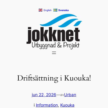
Hoppa
English
Svenska
till
innehåll
Driftsättning i Kuouka!
jun 22, 2026
—
Urban
av
i
Information
, 
Kuouka