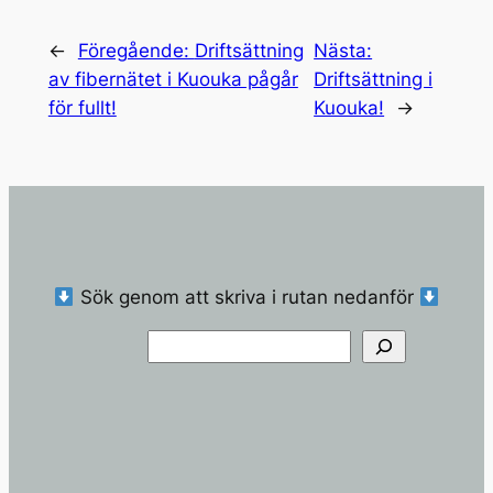
Alternative:
←
Föregående:
Driftsättning
Nästa:
av fibernätet i Kuouka pågår
Driftsättning i
för fullt!
Kuouka!
→
Sök genom att skriva i rutan nedanför
Sök