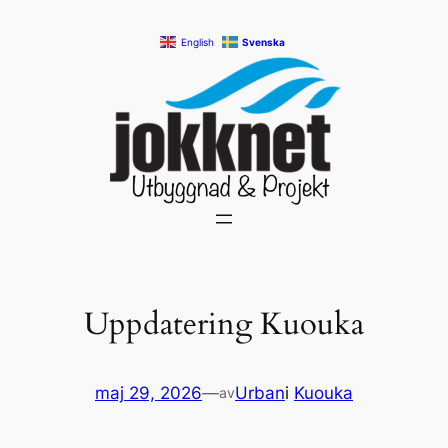
Hoppa
English
Svenska
till
innehåll
Uppdatering Kuouka
maj 29, 2026
—
Urban
i
Kuouka
av