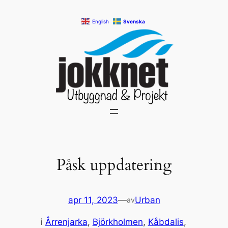
Hoppa
English
Svenska
till
innehåll
Påsk uppdatering
apr 11, 2023
—
Urban
av
i
Årrenjarka
, 
Björkholmen
, 
Kåbdalis
, 