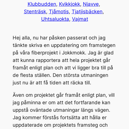
Klubbudden
, 
Kvikkjokk
, 
Njavve
, 
Stenträsk
, 
Tjåmotis
, 
Tjatjisbäcken
, 
Uhtsaluokta
, 
Vajmat
Hej alla, nu har påsken passerat och jag
tänkte skriva en uppdatering om framstegen
på våra fiberprojekt i Jokkmokk. Jag är glad
att kunna rapportera att hela projektet går
framåt enligt plan och att vi ligger bra till på
de flesta ställen. Den största utmaningen
just nu är att få tiden att räcka till.
Även om projektet går framåt enligt plan, vill
jag påminna er om att det fortfarande kan
uppstå oväntade utmaningar längs vägen.
Jag kommer förstås fortsätta att hålla er
uppdaterade om projektets framsteg och