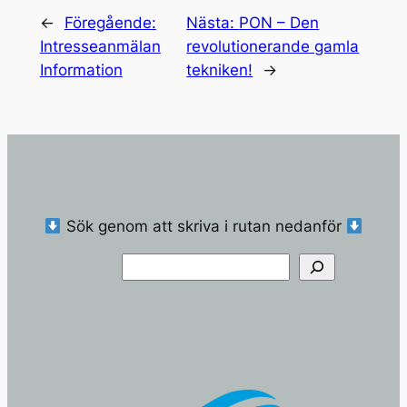
←
Föregående:
Nästa:
PON – Den
Intresseanmälan
revolutionerande gamla
Information
tekniken!
→
Sök genom att skriva i rutan nedanför
Sök