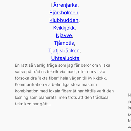
i
Årrenjarka
, 
Björkholmen
, 
Klubbudden
, 
Kvikkjokk
, 
Njavve
, 
Tjåmotis
, 
Tjatjisbäcken
, 
Uhtsaluokta
En rätt så vanlig fråga som jag får berör om vi ska
satsa på trådlös teknik via mast, eller om vi ska
försöka dra ”äkta fiber” hela vägen till Kvikkjokk.
Kommunikation via befintliga stora master i
kombination med lokala fibernät har hittills varit den
N
lösning som planerats, men trots att den trådlösa
j
tekniken har gått…
i
s
f
v