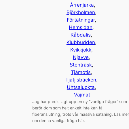
i
Årrenjarka
, 
Björkholmen
, 
Förtätningar
, 
Hemsidan
, 
Kåbdalis
, 
Klubbudden
, 
Kvikkjokk
, 
Njavve
, 
Stenträsk
, 
Tjåmotis
, 
Tjatjisbäcken
, 
Uhtsaluokta
, 
Vajmat
Jag har precis lagt upp en ny ”vanliga frågor” som
berör dom som helt enkelt inte kan få
fiberanslutning, trots vår massiva satsning. Läs mer
om denna vanliga fråga här.