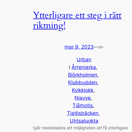
Ytterligare ett steg i rätt
riktning!
mar 9, 2023
—
av
Urban
i
Årrenjarka
, 
Björkholmen
, 
Klubbudden
, 
Kvikkjokk
, 
Njavve
, 
Tjåmotis
, 
Tjatjisbäcken
, 
Uhtsaluokta
Igår meddelades att möjligheten att få ytterligare