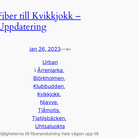
Fiber till Kvikkjokk –
Uppdatering
jan 26, 2023
—
av
Urban
i
Årrenjarka
, 
Björkholmen
, 
Klubbudden
, 
Kvikkjokk
, 
Njavve
, 
Tjåmotis
, 
Tjatjisbäcken
, 
Uhtsaluokta
öjligheterna till fiberanslutning hela vägen upp till