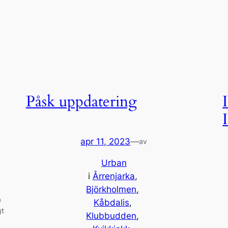
Påsk uppdatering
apr 11, 2023
—
av
Urban
i
Årrenjarka
, 
Björkholmen
, 
a
Kåbdalis
, 
gt
Klubbudden
, 