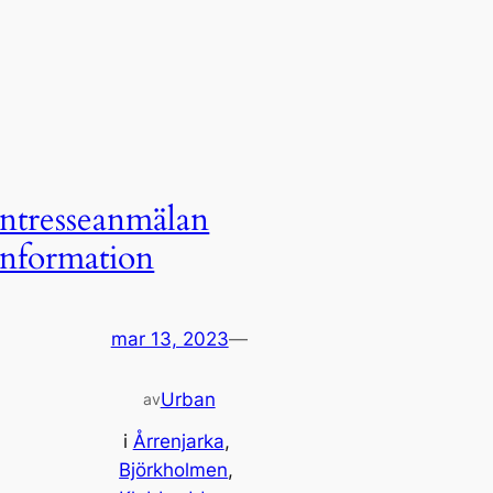
Intresseanmälan
Information
mar 13, 2023
—
Urban
av
i
Årrenjarka
, 
Björkholmen
, 